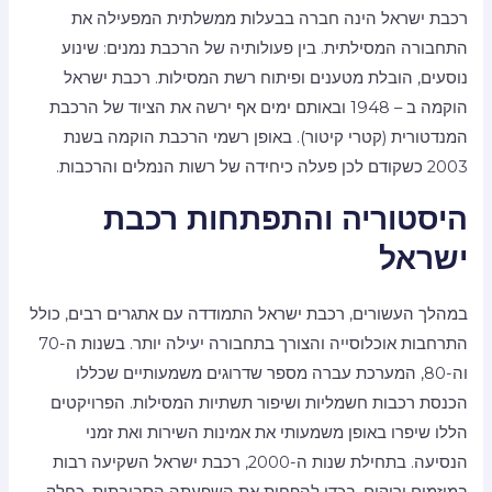
רכבת ישראל הינה חברה בבעלות ממשלתית המפעילה את
התחבורה המסילתית. בין פעולותיה של הרכבת נמנים: שינוע
נוסעים, הובלת מטענים ופיתוח רשת המסילות. רכבת ישראל
הוקמה ב – 1948 ובאותם ימים אף ירשה את הציוד של הרכבת
המנדטורית (קטרי קיטור). באופן רשמי הרכבת הוקמה בשנת
2003 כשקודם לכן פעלה כיחידה של רשות הנמלים והרכבות.
היסטוריה והתפתחות רכבת
ישראל
במהלך העשורים, רכבת ישראל התמודדה עם אתגרים רבים, כולל
התרחבות אוכלוסייה והצורך בתחבורה יעילה יותר. בשנות ה-70
וה-80, המערכת עברה מספר שדרוגים משמעותיים שכללו
הכנסת רכבות חשמליות ושיפור תשתיות המסילות. הפרויקטים
הללו שיפרו באופן משמעותי את אמינות השירות ואת זמני
הנסיעה. בתחילת שנות ה-2000, רכבת ישראל השקיעה רבות
במיזמים ירוקים, בכדי להפחית את השפעתה הסביבתית. כחלק