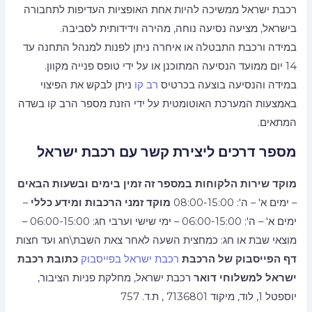
רכבת ישראל ממשיכה להיות אחת האופציות העדיפות לתחבורה
בישראל, מציעה נסיעה נוחה, מהירה וידידותית לסביבה.
במידה ורכבת התבטלה או איחרה ניתן לפנות למנהל התחנה עד
14 יום ממועד הנסיעה המתוכנן או על ידי טופס פנייה מקוון.
במידה והנסיעה בוצעה בכרטיס
רב קו
ניתן לבקש את הפיצוי
באמצעות המערכת האוטומטית על ידי הזנת מספר הרב קו בשדה
המתאים.
מספר דרכים ליצירת קשר עם רכבת ישראל
מוקד שירות הלקוחות במספר זה זמין בימים ובשעות הבאים
– ימים א' – ה': 08:00-15:00
מוקד זמני הרכבות ומידע כללי
–
ימים א' – ה': 06:00-15:00 – ימי שישי וערבי חג: 06:00-15:00 –
מוצאי שבת או חג: כמחצית השעה לאחר צאת השבת\חג ועד חצות
דף הפייסבוק של הרכבת
רכבת ישראל בפייסבוק
כתובת רכבת
ישראל למשלוחי דואר
רכבת ישראל, מחלקת פניות הציבור,
יוספטל 1, לוד, מיקוד 7136801 , ת.ד. 757