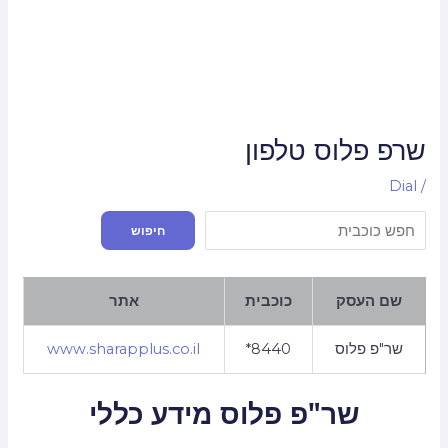
שרפ פלוס טלפון
Dial
/
חיפוש
חיפוש
שם העסק
כוכבית
אתר
שר"פ פלוס
*8440
www.sharapplus.co.il
שר"פ פלוס מידע כללי