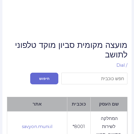
מועצה מקומית סביון מוקד טלפוני
לתושב
Dial
/
חיפוש
חיפוש
שם העסק
כוכבית
אתר
המחלקה
לשירות
*8001
savyon.muni.il